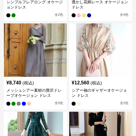
シンプルフレアロング オケージ
透かし花柄レース オケージョン
ョンドレス
ドレス
全
2
色
全
4
色
¥
8,740
¥
12,560
(税込)
(税込)
メッシュシアー素材の贅沢ドレ
シアー袖のギャザーオケージョ
ープオケージョン ドレス
ン ドレス
全
5
色
全
2
色