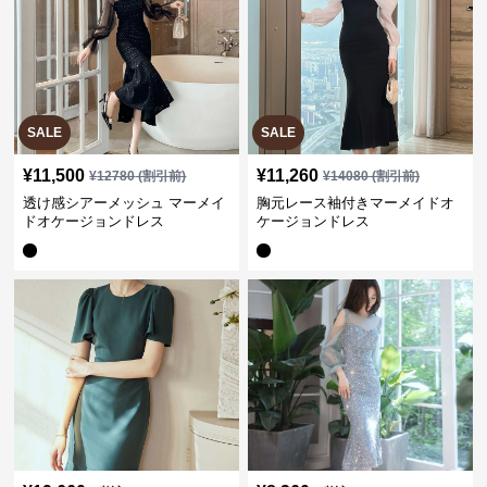
SALE
SALE
¥
11,500
¥
11,260
¥
12780
(割引前)
¥
14080
(割引前)
透け感シアーメッシュ マーメイ
胸元レース袖付きマーメイドオ
ドオケージョンドレス
ケージョンドレス