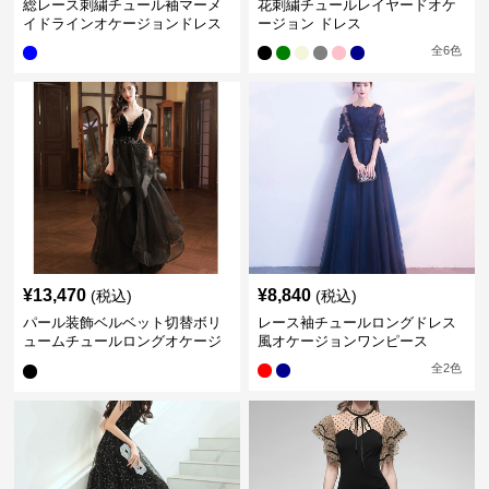
総レース刺繍チュール袖マーメ
花刺繍チュールレイヤードオケ
イドラインオケージョンドレス
ージョン ドレス
全
6
色
¥
13,470
¥
8,840
(税込)
(税込)
パール装飾ベルベット切替ボリ
レース袖チュールロングドレス
ュームチュールロングオケージ
風オケージョンワンピース
ョンドレス
全
2
色