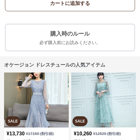
カートに追加する
購入時のルール
必ず購入前にお読みください。
オケージョン ドレスチュールの人気アイテム
SALE
SALE
¥
13,730
¥
10,260
¥
17160
(割引前)
¥
12820
(割引前)