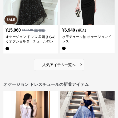
SALE
¥
15,060
¥
6,940
(税込)
¥
16740
(割引前)
オケージョン ドレス 星屑きらめ
水玉チュール袖 オケージョンド
くオフショルダーチュールロン
レス
グドレス
›
人気アイテム一覧へ
オケージョン ドレスチュールの新着アイテム