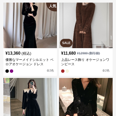
人気
SALE
¥
13,360
¥
11,680
(税込)
¥
12980
(割引前)
優雅なマーメイドシルエット ベ
上品レース飾り オケージョンワ
ロアオケージョン ドレス
ンピース
全
2
色
全
2
色