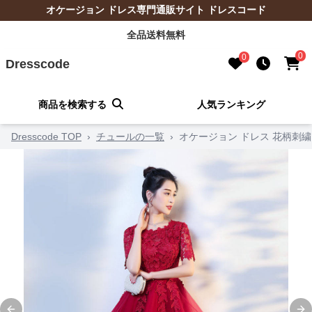
オケージョン ドレス専門通販サイト ドレスコード
全品送料無料
0
0
Dresscode
商品を検索する
人気ランキング
Dresscode TOP
›
チュールの一覧
›
オケージョン ドレス 花柄刺