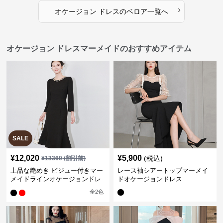
›
オケージョン ドレス
の
ベロア
一覧へ
オケージョン ドレスマーメイドのおすすめアイテム
SALE
¥
12,020
¥
5,900
(税込)
¥
13360
(割引前)
上品な艶めき ビジュー付きマー
レース袖シアートップマーメイ
メイドラインオケージョンドレ
ドオケージョンドレス
ス
全
2
色