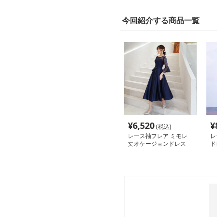
今回紹介する商品一覧
¥
6,520
¥
(税込)
レース袖フレア ミモレ
レ
丈オケージョンドレス
ド
ン