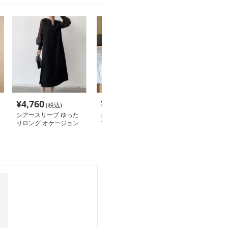
¥
4,760
¥
10,940
¥
4,220
(税込)
(税込)
(税込
シアースリーブ ゆった
オケージョンワンピース
オケージョンワ
りロング オケージョン
アシンメトリードレープ
シンプル上品リ
ドレス
ワンピース
ストマーク