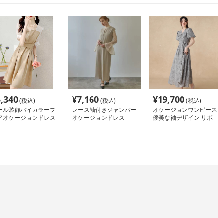
5,340
¥
7,160
¥
19,700
(税込)
(税込)
(税込)
ール装飾バイカラーフ
レース袖付きジャンパー
オケージョンワンピース
アオケージョンドレス
オケージョンドレス
優美な袖デザイン リボ
ンタイ ロングワンピー
ス